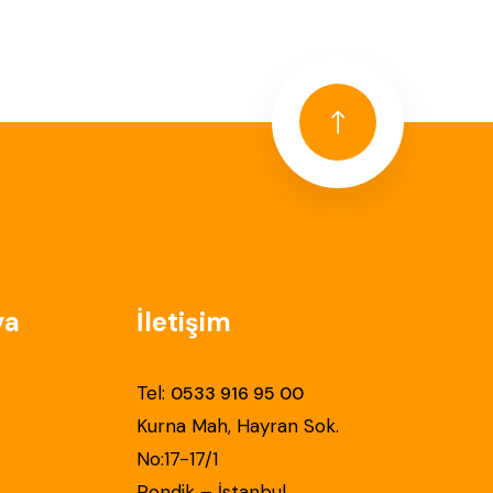
ya
İletişim
Tel:
0533 916 95 00
Kurna Mah, Hayran Sok.
No:17-17/1
Pendik – İstanbul