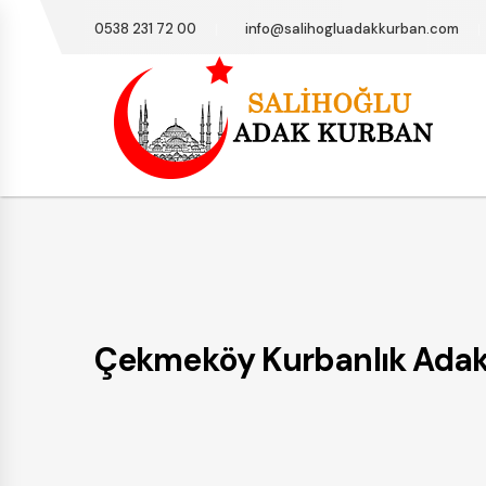
0538 231 72 00
info@salihogluadakkurban.com
Çekmeköy Kurbanlık Adakl